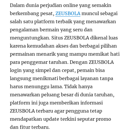
Dalam dunia perjudian online yang semakin
berkembang pesat,
ZEUSBOLA
muncul sebagai
salah satu platform terbaik yang menawarkan
pengalaman bermain yang seru dan
menguntungkan. Situs ZEUSBOLA dikenal luas
karena kemudahan akses dan berbagai pilihan
permainan menarik yang mampu memikat hati
para penggemar taruhan. Dengan ZEUSBOLA
login yang simpel dan cepat, pemain bisa
langsung menikmati berbagai layanan tanpa
harus menunggu lama. Tidak hanya
menawarkan peluang besar di dunia taruhan,
platform ini juga memberikan informasi
ZEUSBOLA terbaru agar pengguna tetap
mendapatkan update terkini seputar promo
dan fitur terbaru.