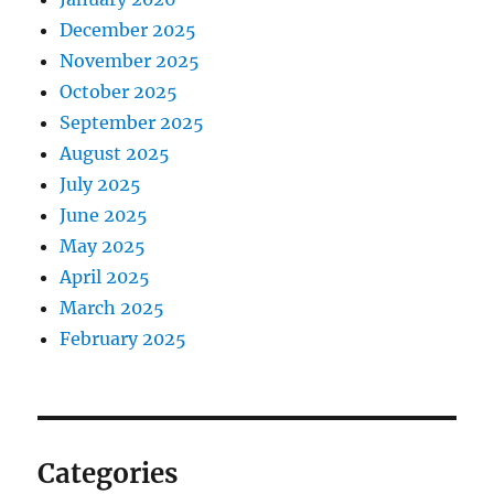
December 2025
November 2025
October 2025
September 2025
August 2025
July 2025
June 2025
May 2025
April 2025
March 2025
February 2025
Categories