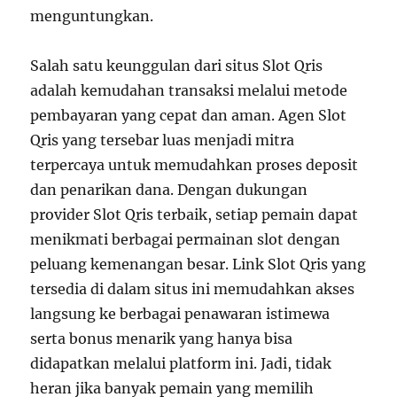
menguntungkan.
Salah satu keunggulan dari situs Slot Qris
adalah kemudahan transaksi melalui metode
pembayaran yang cepat dan aman. Agen Slot
Qris yang tersebar luas menjadi mitra
terpercaya untuk memudahkan proses deposit
dan penarikan dana. Dengan dukungan
provider Slot Qris terbaik, setiap pemain dapat
menikmati berbagai permainan slot dengan
peluang kemenangan besar. Link Slot Qris yang
tersedia di dalam situs ini memudahkan akses
langsung ke berbagai penawaran istimewa
serta bonus menarik yang hanya bisa
didapatkan melalui platform ini. Jadi, tidak
heran jika banyak pemain yang memilih