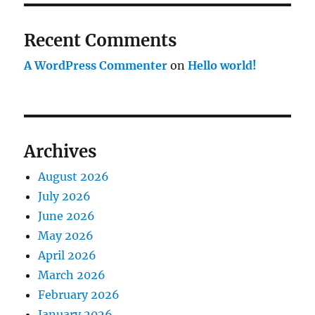
Recent Comments
A WordPress Commenter
on
Hello world!
Archives
August 2026
July 2026
June 2026
May 2026
April 2026
March 2026
February 2026
January 2026