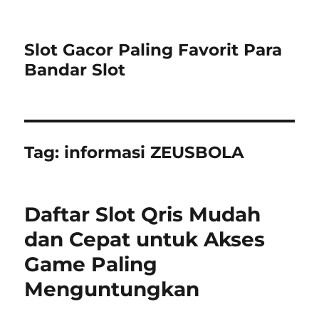
Slot Gacor Paling Favorit Para
Bandar Slot
Tag:
informasi ZEUSBOLA
Daftar Slot Qris Mudah
dan Cepat untuk Akses
Game Paling
Menguntungkan