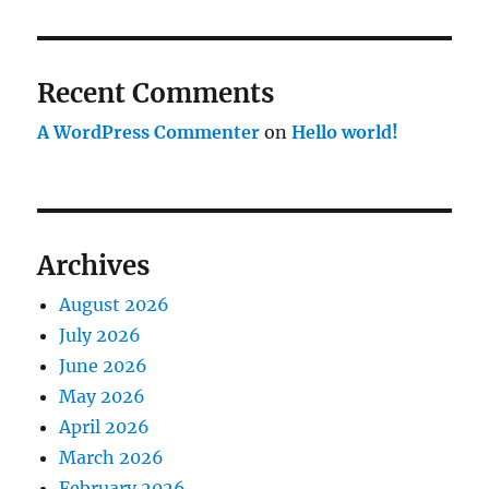
Recent Comments
A WordPress Commenter
on
Hello world!
Archives
August 2026
July 2026
June 2026
May 2026
April 2026
March 2026
February 2026