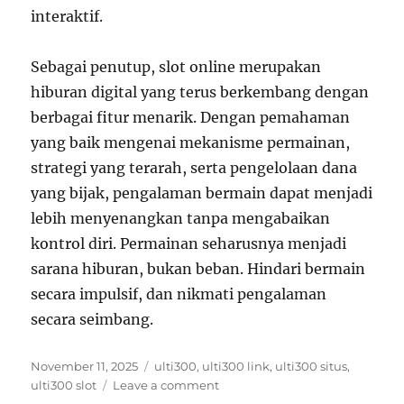
interaktif.
Sebagai penutup, slot online merupakan
hiburan digital yang terus berkembang dengan
berbagai fitur menarik. Dengan pemahaman
yang baik mengenai mekanisme permainan,
strategi yang terarah, serta pengelolaan dana
yang bijak, pengalaman bermain dapat menjadi
lebih menyenangkan tanpa mengabaikan
kontrol diri. Permainan seharusnya menjadi
sarana hiburan, bukan beban. Hindari bermain
secara impulsif, dan nikmati pengalaman
secara seimbang.
Posted
Tags
November 11, 2025
ulti300
,
ulti300 link
,
ulti300 situs
,
on
on
ulti300 slot
Leave a comment
Strategi