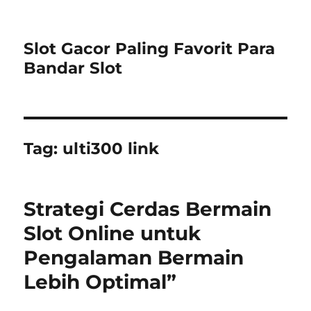
Slot Gacor Paling Favorit Para
Bandar Slot
Tag:
ulti300 link
Strategi Cerdas Bermain
Slot Online untuk
Pengalaman Bermain
Lebih Optimal”