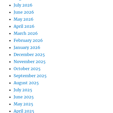
July 2026
June 2026
May 2026
April 2026
March 2026
February 2026
January 2026
December 2025
November 2025
October 2025
September 2025
August 2025
July 2025
June 2025
May 2025
April 2025