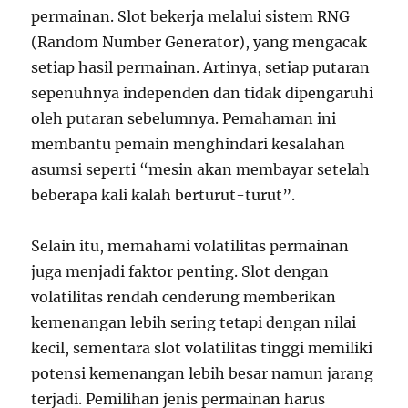
permainan. Slot bekerja melalui sistem RNG
(Random Number Generator), yang mengacak
setiap hasil permainan. Artinya, setiap putaran
sepenuhnya independen dan tidak dipengaruhi
oleh putaran sebelumnya. Pemahaman ini
membantu pemain menghindari kesalahan
asumsi seperti “mesin akan membayar setelah
beberapa kali kalah berturut-turut”.
Selain itu, memahami volatilitas permainan
juga menjadi faktor penting. Slot dengan
volatilitas rendah cenderung memberikan
kemenangan lebih sering tetapi dengan nilai
kecil, sementara slot volatilitas tinggi memiliki
potensi kemenangan lebih besar namun jarang
terjadi. Pemilihan jenis permainan harus