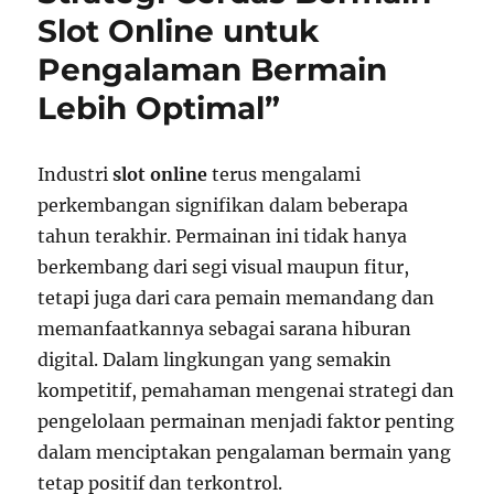
Spin
Slot Online untuk
Pengalaman Bermain
Lebih Optimal”
Industri
slot online
terus mengalami
perkembangan signifikan dalam beberapa
tahun terakhir. Permainan ini tidak hanya
berkembang dari segi visual maupun fitur,
tetapi juga dari cara pemain memandang dan
memanfaatkannya sebagai sarana hiburan
digital. Dalam lingkungan yang semakin
kompetitif, pemahaman mengenai strategi dan
pengelolaan permainan menjadi faktor penting
dalam menciptakan pengalaman bermain yang
tetap positif dan terkontrol.