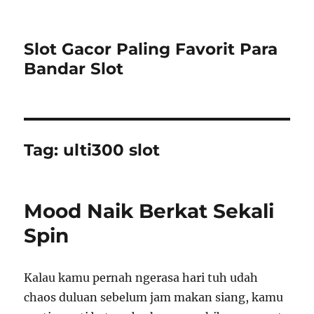
Slot Gacor Paling Favorit Para
Bandar Slot
Tag:
ulti300 slot
Mood Naik Berkat Sekali
Spin
Kalau kamu pernah ngerasa hari tuh udah
chaos duluan sebelum jam makan siang, kamu