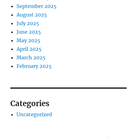
September 2025
August 2025
July 2025
June 2025
May 2025
April 2025
March 2025
February 2025
Categories
Uncategorized