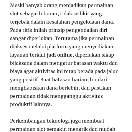
Meski banyak orang menjadikan permainan
slot sebagai hiburan, tidak sedikit yang
terjebak dalam kesalahan pengelolaan dana.
Pada titik inilah prinsip pengendalian diri
sangat diperlukan. Terutama jika permainan
diakses melalui platform yang menyediakan
layanan terkait
judi online
, diperlukan sikap
bijaksana dalam mengatur batasan waktu dan
biaya agar aktivitas ini tetap berada pada jalur
yang positif. Buat batasan harian, hindari
menghabiskan dana berlebih, dan pastikan
permainan tidak mengganggu aktivitas
produktif lainnya.
Perkembangan teknologi juga membuat
permainan slot semakin menarik dan mudah